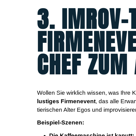
3. IMROV-
FIRMENEVE
CHEF ZUM
Wollen Sie wirklich wissen, was Ihre 
lustiges Firmenevent
, das alle Erwa
tierischen Alter Egos und improvisiere
Beispiel-Szenen:
Die Kaffeemaschine ist kaputt: