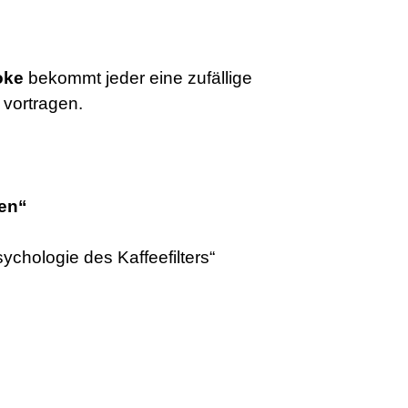
oke
bekommt jeder eine zufällige
vortragen.
nen“
chologie des Kaffeefilters“