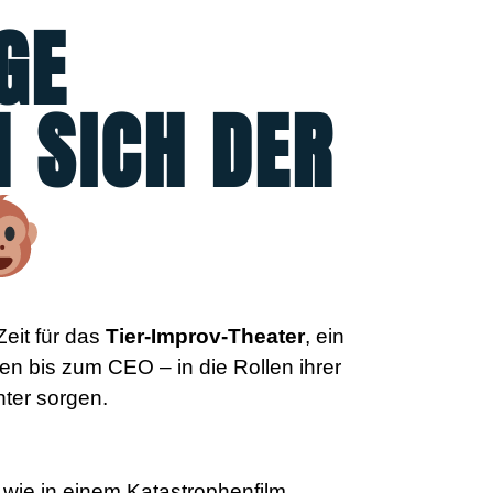
GE
N SICH DER
eit für das
Tier-Improv-Theater
, ein
ten bis zum CEO – in die Rollen ihrer
hter sorgen.
 wie in einem Katastrophenfilm,