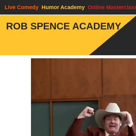
Live Comedy
Humor Academy
Online Masterclas
ROB SPENCE ACADEMY