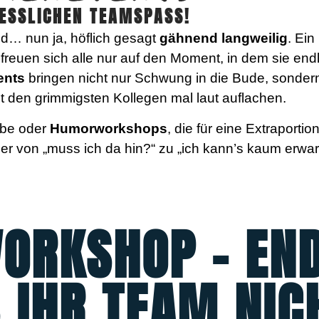
GESSLICHEN TEAMSPASS!
nd… nun ja, höflich gesagt
gähnend langweilig
. Ein
e freuen sich alle nur auf den Moment, in dem sie e
ents
bringen nicht nur Schwung in die Bude, sonder
t den grimmigsten Kollegen mal laut auflachen.
rbe oder
Humorworkshops
, die für eine Extraporti
er von „muss ich da hin?“ zu „ich kann’s kaum erwar
ORKSHOP – END
S IHR TEAM NIC